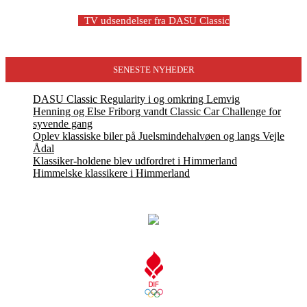
-
TV udsendelser fra DASU Classic
SENESTE NYHEDER
DASU Classic Regularity i og omkring Lemvig
Henning og Else Friborg vandt Classic Car Challenge for
syvende gang
Oplev klassiske biler på Juelsmindehalvøen og langs Vejle
Ådal
Klassiker-holdene blev udfordret i Himmerland
Himmelske klassikere i Himmerland