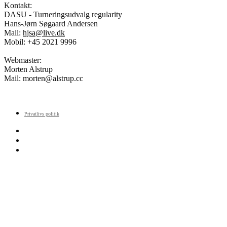
Kontakt:
DASU - Turneringsudvalg regularity
Hans-Jørn Søgaard Andersen
Mail:
hjsa@live.dk
Mobil: +45 2021 9996
Webmaster:
Morten Alstrup
Mail: morten@alstrup.cc
Designed by
Elegant Themes
| Powered by
WordPress
Privatlivs politik