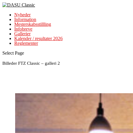
Nyheder
Information
Mesterskabsstillling
Infobreve
Gallerier
Kalender / resultater 2026
Reglementer
Select Page
Billeder FTZ Classic – galleri 2