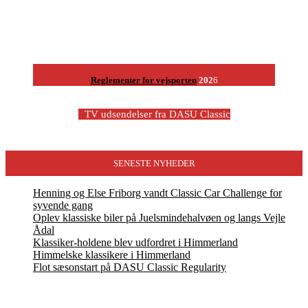
Reglementer for vejsporten
202
6
-
TV udsendelser fra DASU Classic
SENESTE NYHEDER
Henning og Else Friborg vandt Classic Car Challenge for
syvende gang
Oplev klassiske biler på Juelsmindehalvøen og langs Vejle
Ådal
Klassiker-holdene blev udfordret i Himmerland
Himmelske klassikere i Himmerland
Flot sæsonstart på DASU Classic Regularity