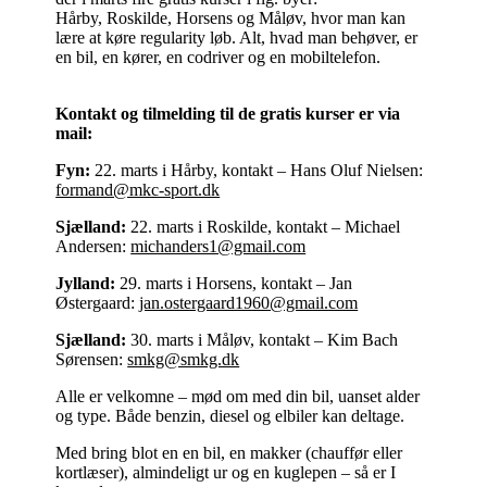
Hårby, Roskilde, Horsens og Måløv, hvor man kan
lære at køre regularity løb. Alt, hvad man behøver, er
en bil, en kører, en codriver og en mobiltelefon.
Kontakt og tilmelding til de gratis kurser er via
mail:
Fyn:
22. marts i Hårby, kontakt – Hans Oluf Nielsen:
formand@mkc-sport.dk
Sjælland:
22. marts i Roskilde, kontakt – Michael
Andersen:
michanders1@gmail.com
Jylland:
29. marts i Horsens, kontakt – Jan
Østergaard:
jan.ostergaard1960@gmail.com
Sjælland:
30. marts i Måløv, kontakt – Kim Bach
Sørensen:
smkg@smkg.dk
Alle er velkomne – mød om med din bil, uanset alder
og type. Både benzin, diesel og elbiler kan deltage.
Med bring blot en en bil, en makker (chauffør eller
kortlæser), almindeligt ur og en kuglepen – så er I