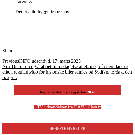
kørende.
Det er altid hyggelig og sjovt.
Share:
Previous
INFO udsendt d. 17. marts 2025
Next
Der er nu også åbnet for deltagelse af el-biler, når den danske
elite i regularityløb for historiske biler samles på Sydfyn, lørdag, den
5. april.
Reglementer for vejsporten
202
6
-
TV udsendelser fra DASU Classic
SENESTE NYHEDER