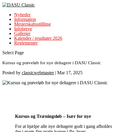
Nyheder
Information
Mesterskabsstillling
Infobreve
Gallerier
Kalender / resultater 2026
Reglementer
Select Page
Kursus og prøveløb for nye deltagere i DASU Classic
Posted by
classicwebmaster
|
Mar 17, 2025
Kursus og Træningsløb – Især for nye
For at hjælpe alle nye deltagere godt i gang afholdes
der i marts fire gratis kurser i flg. byer: