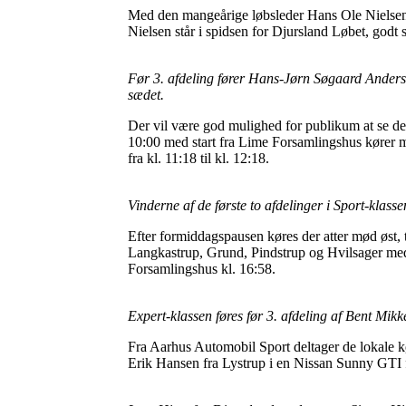
Med den mangeårige løbsleder Hans Ole Nielsen 
Nielsen står i spidsen for Djursland Løbet, godt
Før 3. afdeling fører Hans-Jørn Søgaard Anderse
sædet.
Der vil være god mulighed for publikum at se de m
10:00 med start fra Lime Forsamlingshus kører 
fra kl. 11:18 til kl. 12:18.
Vinderne af de første to afdelinger i Sport-klas
Efter formiddagspausen køres der atter mød øst,
Langkastrup, Grund, Pindstrup og Hvilsager med e
Forsamlingshus kl. 16:58.
Expert-klassen føres før 3. afdeling af Bent M
Fra Aarhus Automobil Sport deltager de lokale k
Erik Hansen fra Lystrup i en Nissan Sunny GTI f