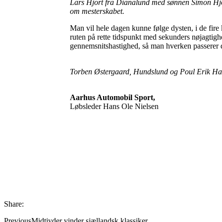
Lars Hjort fra Dianalund med sønnen Simon Hjort 
om mesterskabet.
Man vil hele dagen kunne følge dysten, i de fire 
ruten på rette tidspunkt med sekunders nøjagtigh
gennemsnitshastighed, så man hverken passerer de 
Torben Østergaard, Hundslund og Poul Erik Han
Aarhus Automobil Sport,
Løbsleder Hans Ole Nielsen
Share:
Previous
Midtjyder vinder sjællandsk klassiker