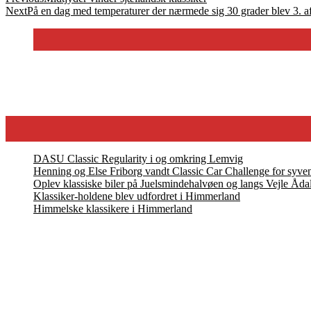
Next
På en dag med temperaturer der nærmede sig 30 grader blev 3. a
DASU Classic Regularity i og omkring Lemvig
Henning og Else Friborg vandt Classic Car Challenge for syve
Oplev klassiske biler på Juelsmindehalvøen og langs Vejle Åda
Klassiker-holdene blev udfordret i Himmerland
Himmelske klassikere i Himmerland