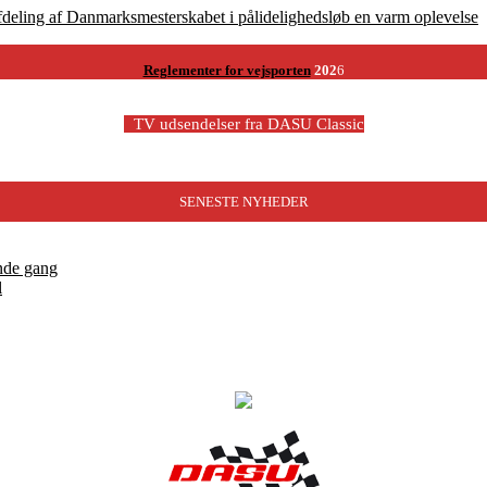
fdeling af Danmarksmesterskabet i pålidelighedsløb en varm oplevelse
Reglementer for vejsporten
202
6
-
TV udsendelser fra DASU Classic
SENESTE NYHEDER
nde gang
l