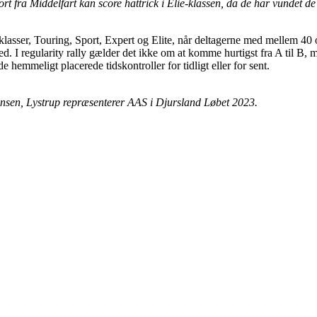
fra Middelfart kan score hattrick i Elie-klassen, da de har vundet de 
klasser, Touring, Sport, Expert og Elite, når deltagerne med mellem 40 o
ed. I regularity rally gælder det ikke om at komme hurtigst fra A til B,
hemmeligt placerede tidskontroller for tidligt eller for sent.
sen, Lystrup repræsenterer AAS i Djursland Løbet 2023.