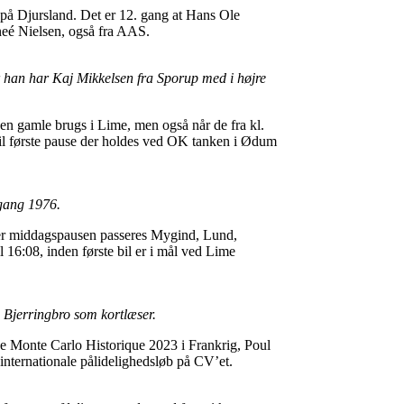
på Djursland. Det er 12. gang at Hans Ole
neé Nielsen, også fra AAS.
r han har Kaj Mikkelsen fra Sporup med i højre
den gamle brugs i Lime, men også når de fra kl.
il første pause der holdes ved OK tanken i Ødum
rgang 1976.
fter middagspausen passeres Mygind, Lund,
 16:08, inden første bil er i mål ved Lime
 Bjerringbro som kortlæser.
ye Monte Carlo Historique 2023 i Frankrig, Poul
internationale pålidelighedsløb på CV’et.