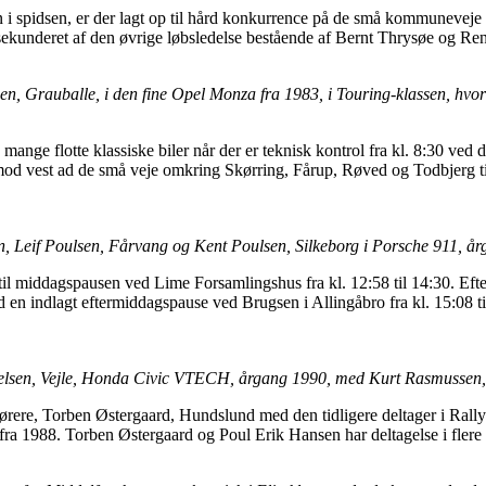
i spidsen, er der lagt op til hård konkurrence på de små kommuneveje 
 sekunderet af den øvrige løbsledelse bestående af Bernt Thrysøe og Re
n, Grauballe, i den fine Opel Monza fra 1983, i Touring-klassen, hvo
ange flotte klassiske biler når der er teknisk kontrol fra kl. 8:30 ved 
mod vest ad de små veje omkring Skørring, Fårup, Røved og Todbjerg t
sen, Leif Poulsen, Fårvang og Kent Poulsen, Silkeborg i Porsche 911, å
 til middagspausen ved Lime Forsamlingshus fra kl. 12:58 til 14:30. E
n indlagt eftermiddagspause ved Brugsen i Allingåbro fra kl. 15:08 til
ikkelsen, Vejle, Honda Civic VTECH, årgang 1990, med Kurt Rasmussen,
ørere, Torben Østergaard, Hundslund med den tidligere deltager i Rall
ra 1988. Torben Østergaard og Poul Erik Hansen har deltagelse i flere 